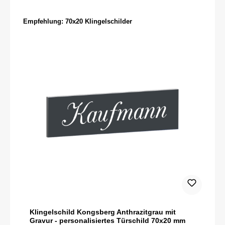
Produktgalerie überspringen
Empfehlung: 70x20 Klingelschilder
Klingelschild Kongsberg Anthrazitgrau mit
Gravur - personalisiertes Türschild 70x20 mm