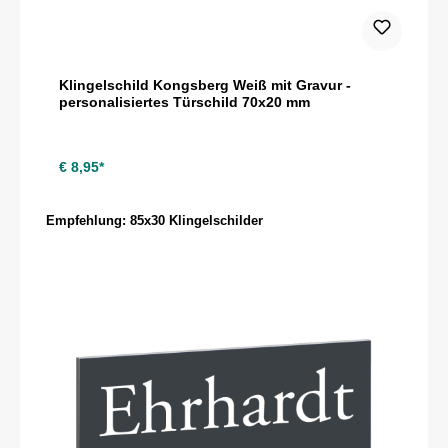
Klingelschild Kongsberg Weiß mit Gravur -
personalisiertes Türschild 70x20 mm
€ 8,95*
Produktgalerie überspringen
Empfehlung: 85x30 Klingelschilder