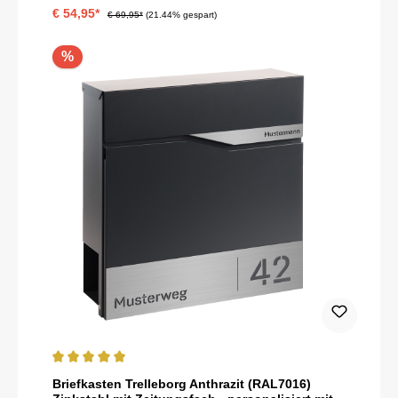
€ 54,95*
€ 69,95*
(21.44% gespart)
%
Durchschnittliche Bewertung von 5 von 5 Sternen
Briefkasten Trelleborg Anthrazit (RAL7016)