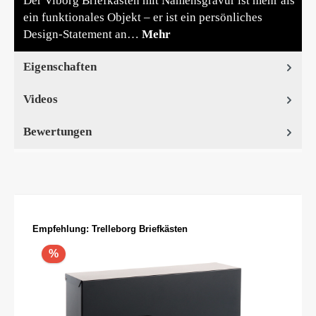
Der Viborg Briefkasten mit Namensgravur ist mehr als
ein funktionales Objekt – er ist ein persönliches
Design-Statement an…
Mehr
Eigenschaften
Videos
Bewertungen
Produktgalerie überspringen
Empfehlung: Trelleborg Briefkästen
%